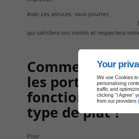
Avec ces astuces, vous pourrez
organiser un repas d'évènement réussi
à
qui satisfera vos invités et respectera vot
Comment estim
Your priva
les portions en
We use Cookies to
personalising conte
traffic and optimizi
fonction de ch
clicking "I Agree" 
from our providers
type de plat ?
Pour