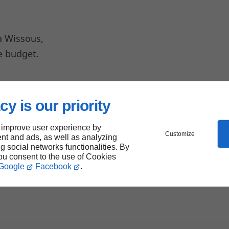
 Wissous,
re budget.
er
cy is our priority
 improve user experience by
Customize
nt and ads, as well as analyzing
ng social networks functionalities. By
aque
you consent to the use of Cookies
Google
Facebook
.