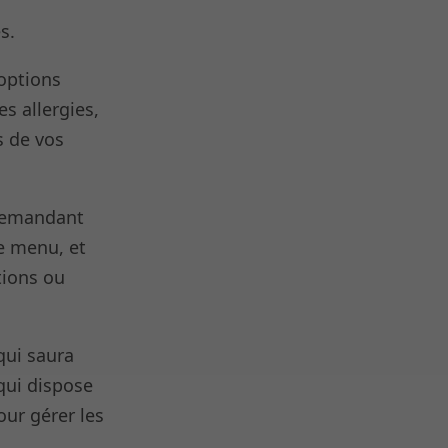
s.
 options
s allergies,
s de vos
 demandant
de menu, et
tions ou
 qui saura
qui dispose
our gérer les