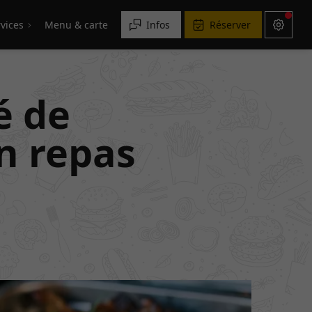
vices
Menu & carte
Infos
Réserver
é de
n repas