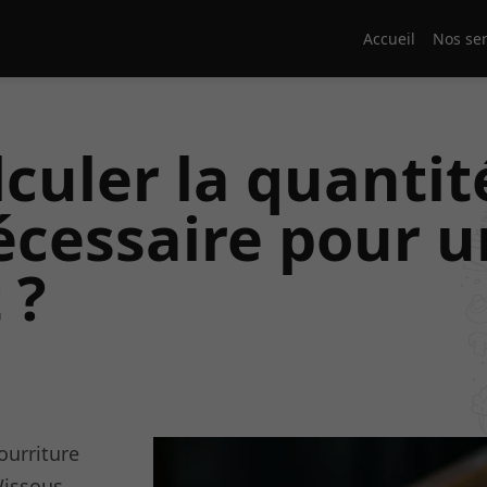
Accueil
Nos ser
uler la quantit
écessaire pour u
 ?
ourriture
Wissous,