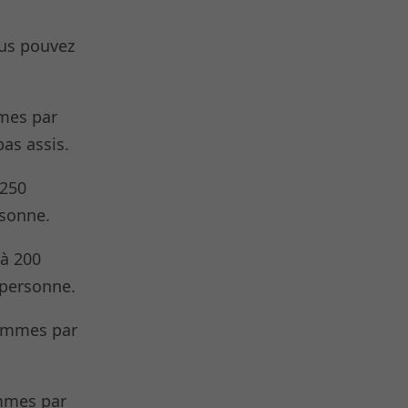
ersonne
ous pouvez
mmes par
pas assis.
 250
sonne.
 à 200
 personne.
rammes par
ammes par