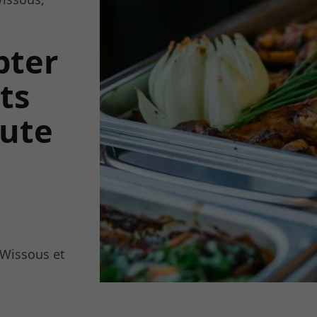
pter
ts
nute
 Wissous et
 les