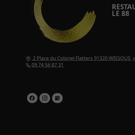
RESTA
LE 88
2 Place du Colonel Flatters
91320
WISSOUS
09 74 56 87 31
Lun - Ven : 11h30 - 14h30 (Le midi)
Ven - Sam : 19h00 - 22h30 (Le soir)
Dim : Fermé