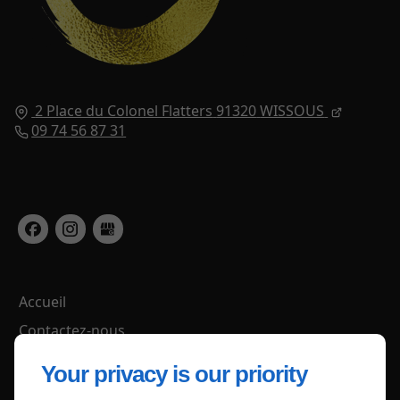
2 Place du Colonel Flatters
91320
WISSOUS
09 74 56 87 31
Lun - Ven : 11h30 - 14h30 (Le midi)
Ven - Sam : 19h00 - 22h30 (Le soir)
Dim : Fermé
Accueil
Contactez-nous
Mentions légales
Your privacy is our priority
Plan du site